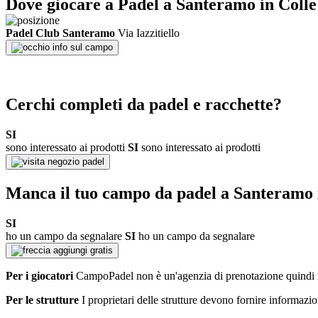
Dove giocare a Padel a
Santeramo in Colle
Padel Club Santeramo
Via Iazzitiello
info sul campo
Cerchi completi da padel e racchette?
SI
sono interessato ai prodotti
SI
sono interessato ai prodotti
negozio padel
Manca il tuo campo da padel a
Santeramo 
SI
ho un campo da segnalare
SI
ho un campo da segnalare
aggiungi gratis
Per i giocatori
CampoPadel non è un'agenzia di prenotazione quindi n
Per le strutture
I proprietari delle strutture devono fornire informazion