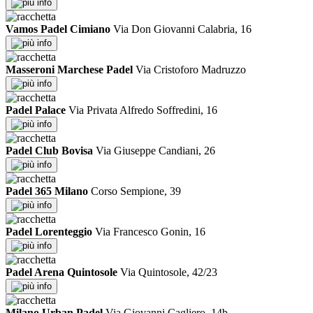
info
Vamos Padel Cimiano
Via Don Giovanni Calabria, 16
info
Masseroni Marchese Padel
Via Cristoforo Madruzzo
info
Padel Palace
Via Privata Alfredo Soffredini, 16
info
Padel Club Bovisa
Via Giuseppe Candiani, 26
info
Padel 365 Milano
Corso Sempione, 39
info
Padel Lorenteggio
Via Francesco Gonin, 16
info
Padel Arena Quintosole
Via Quintosole, 42/23
info
Milano Urban Padel
Via Giovanni Cagliero, 14b