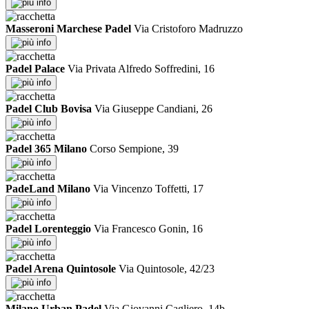
info
Masseroni Marchese Padel
Via Cristoforo Madruzzo
info
Padel Palace
Via Privata Alfredo Soffredini, 16
info
Padel Club Bovisa
Via Giuseppe Candiani, 26
info
Padel 365 Milano
Corso Sempione, 39
info
PadeLand Milano
Via Vincenzo Toffetti, 17
info
Padel Lorenteggio
Via Francesco Gonin, 16
info
Padel Arena Quintosole
Via Quintosole, 42/23
info
Milano Urban Padel
Via Giovanni Cagliero, 14b