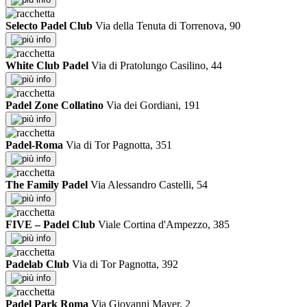
Selecto Padel Club
Via della Tenuta di Torrenova, 90
info
White Club Padel
Via di Pratolungo Casilino, 44
info
Padel Zone Collatino
Via dei Gordiani, 191
info
Padel-Roma
Via di Tor Pagnotta, 351
info
The Family Padel
Via Alessandro Castelli, 54
info
FIVE – Padel Club
Viale Cortina d'Ampezzo, 385
info
Padelab Club
Via di Tor Pagnotta, 392
info
Padel Park Roma
Via Giovanni Mayer, 2