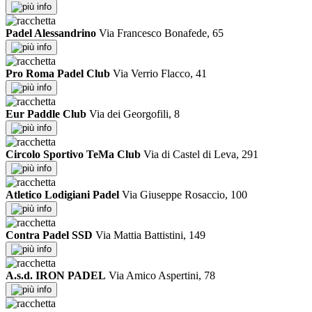
info
Padel Alessandrino
Via Francesco Bonafede, 65
info
Pro Roma Padel Club
Via Verrio Flacco, 41
info
Eur Paddle Club
Via dei Georgofili, 8
info
Circolo Sportivo TeMa Club
Via di Castel di Leva, 291
info
Atletico Lodigiani Padel
Via Giuseppe Rosaccio, 100
info
Contra Padel SSD
Via Mattia Battistini, 149
info
A.s.d. IRON PADEL
Via Amico Aspertini, 78
info