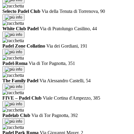
Selecto Padel Club
Via della Tenuta di Torrenova, 90
info
White Club Padel
Via di Pratolungo Casilino, 44
info
Padel Zone Collatino
Via dei Gordiani, 191
info
Padel-Roma
Via di Tor Pagnotta, 351
info
The Family Padel
Via Alessandro Castelli, 54
info
FIVE – Padel Club
Viale Cortina d'Ampezzo, 385
info
Padelab Club
Via di Tor Pagnotta, 392
info
Padel Park Roma
Via Giovanni Mayer, 2