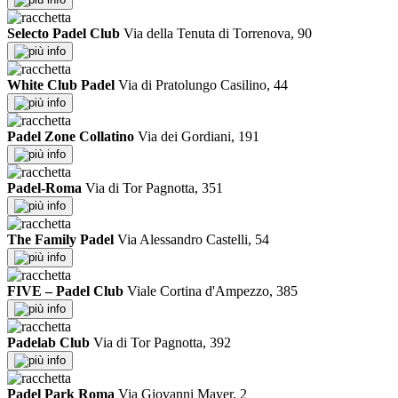
Selecto Padel Club
Via della Tenuta di Torrenova, 90
info
White Club Padel
Via di Pratolungo Casilino, 44
info
Padel Zone Collatino
Via dei Gordiani, 191
info
Padel-Roma
Via di Tor Pagnotta, 351
info
The Family Padel
Via Alessandro Castelli, 54
info
FIVE – Padel Club
Viale Cortina d'Ampezzo, 385
info
Padelab Club
Via di Tor Pagnotta, 392
info
Padel Park Roma
Via Giovanni Mayer, 2