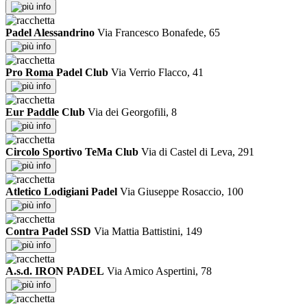
info
Padel Alessandrino
Via Francesco Bonafede, 65
info
Pro Roma Padel Club
Via Verrio Flacco, 41
info
Eur Paddle Club
Via dei Georgofili, 8
info
Circolo Sportivo TeMa Club
Via di Castel di Leva, 291
info
Atletico Lodigiani Padel
Via Giuseppe Rosaccio, 100
info
Contra Padel SSD
Via Mattia Battistini, 149
info
A.s.d. IRON PADEL
Via Amico Aspertini, 78
info