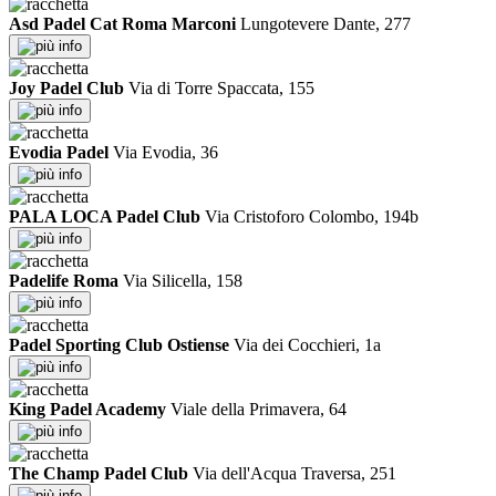
Asd Padel Cat Roma Marconi
Lungotevere Dante, 277
info
Joy Padel Club
Via di Torre Spaccata, 155
info
Evodia Padel
Via Evodia, 36
info
PALA LOCA Padel Club
Via Cristoforo Colombo, 194b
info
Padelife Roma
Via Silicella, 158
info
Padel Sporting Club Ostiense
Via dei Cocchieri, 1a
info
King Padel Academy
Viale della Primavera, 64
info
The Champ Padel Club
Via dell'Acqua Traversa, 251
info