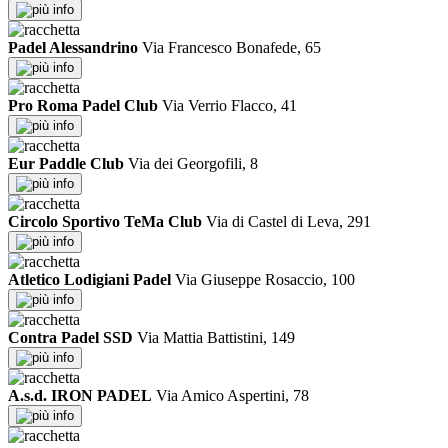
info
Padel Alessandrino
Via Francesco Bonafede, 65
info
Pro Roma Padel Club
Via Verrio Flacco, 41
info
Eur Paddle Club
Via dei Georgofili, 8
info
Circolo Sportivo TeMa Club
Via di Castel di Leva, 291
info
Atletico Lodigiani Padel
Via Giuseppe Rosaccio, 100
info
Contra Padel SSD
Via Mattia Battistini, 149
info
A.s.d. IRON PADEL
Via Amico Aspertini, 78
info